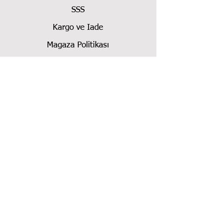
SSS
Kargo ve Iade
Magaza Politikası
Iletisim
Toptan Satış ve Bayilik
0554 880 92 93
NT CUTTER-OLFA-JEWEL-MURE &
PEYROT Maket Bıçağı Türkiye
Distribütörü