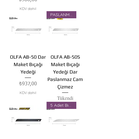
KDV dahil
PASLANMAZ
OLFA AB-50 Dar
OLFA AB-50S
Maket Bıçağı
Maket Bıçağı
Yedeği
Yedeği Dar
Paslanmaz Cam
Fiyat
₺937,00
Çizmez
KDV dahil
Tükendi
5 Adet Bıçak