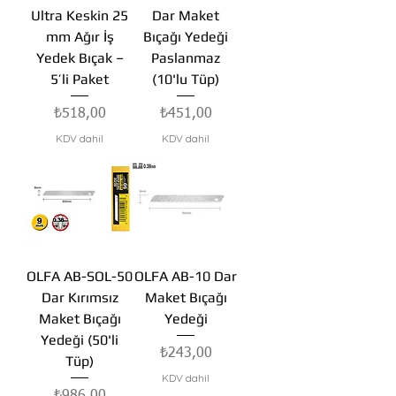
Ultra Keskin 25
Dar Maket
mm Ağır İş
Bıçağı Yedeği
Yedek Bıçak –
Paslanmaz
5’li Paket
(10'lu Tüp)
Fiyat
Fiyat
₺518,00
₺451,00
KDV dahil
KDV dahil
OLFA AB-SOL-50
OLFA AB-10 Dar
Dar Kırımsız
Maket Bıçağı
Maket Bıçağı
Yedeği
Yedeği (50'li
Fiyat
₺243,00
Tüp)
KDV dahil
Fiyat
₺986,00