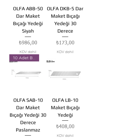
OLFA ABB-50
OLFA DKB-5 Dar
Dar Maket
Maket Bıçağı
Bıçağı Yedeği
Yedeği 30
Siyah
Derece
Fiyat
Fiyat
₺986,00
₺173,00
KDV dahil
KDV dahil
10 Adet Bıçak
OLFA SAB-10
OLFA LB-10
Dar Maket
Maket Bıçağı
Bıçağı Yedeği 30
Yedeği
Derece
Fiyat
₺408,00
Paslanmaz
KDV dahil