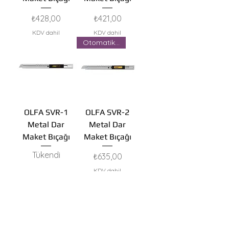
Fiyat
Fiyat
₺428,00
₺421,00
KDV dahil
KDV dahil
Otomatik Kilit
OLFA SVR-1
OLFA SVR-2
Metal Dar
Metal Dar
Maket Bıçağı
Maket Bıçağı
Tükendi
Fiyat
₺635,00
KDV dahil
Daha Fazla Yükle