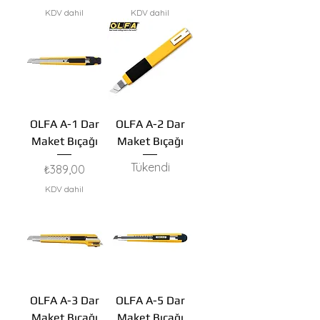
KDV dahil
KDV dahil
OLFA A-1 Dar
OLFA A-2 Dar
Maket Bıçağı
Maket Bıçağı
Tükendi
Fiyat
₺389,00
KDV dahil
OLFA A-3 Dar
OLFA A-5 Dar
Maket Bıçağı
Maket Bıçağı