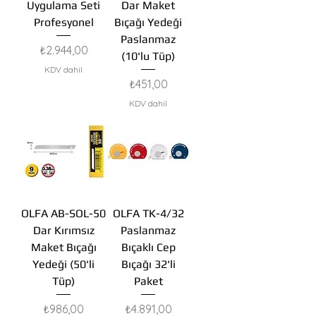
Uygulama Seti
Dar Maket
Profesyonel
Bıçağı Yedeği
Paslanmaz
Fiyat
₺2.944,00
(10'lu Tüp)
KDV dahil
Fiyat
₺451,00
KDV dahil
OLFA AB-SOL-50
OLFA TK-4/32
Dar Kırımsız
Paslanmaz
Maket Bıçağı
Bıçaklı Cep
Yedeği (50'li
Bıçağı 32'li
Tüp)
Paket
Fiyat
Fiyat
₺986,00
₺4.891,00