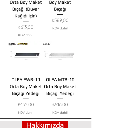
Orta Boy Maket
Boy Maket
Bıçağı (Duvar
Bıçağı
Kağıdı Için)
Fiyat
₺589,00
Fiyat
₺613,00
KDV dahil
KDV dahil
OLFA FWB-10
OLFA MTB-10
Orta Boy Maket
Orta Boy Maket
Bıçağı Yedeği
Bıçağı Yedeği
Fiyat
Fiyat
₺432,00
₺516,00
KDV dahil
KDV dahil
Hakkımızda