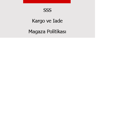
SSS
Kargo ve Iade
Magaza Politikası
Iletisim
Toptan Satış ve Bayilik
0554 880 92 93
NT CUTTER-OLFA-JEWEL-MURE &
PEYROT Maket Bıçağı Türkiye