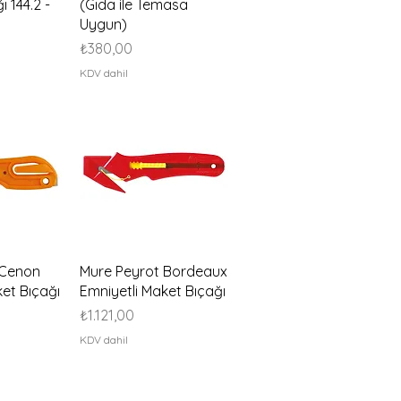
 144.2 -
(Gıda ile Temasa
Uygun)
Fiyat
₺380,00
KDV dahil
akış
Hızlı Bakış
 Cenon
Mure Peyrot Bordeaux
et Bıçağı
Emniyetli Maket Bıçağı
Fiyat
₺1.121,00
KDV dahil