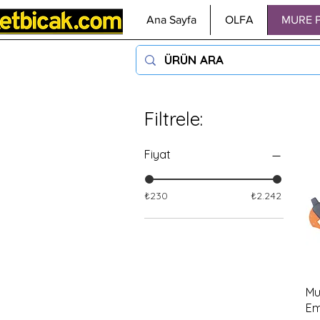
Ana Sayfa
OLFA
MURE 
Filtrele:
Fiyat
₺230
₺2.242
Mu
Em