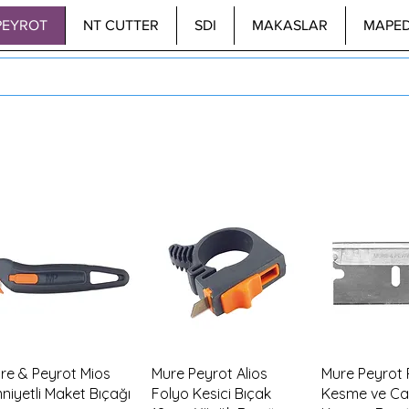
PEYROT
NT CUTTER
SDI
MAKASLAR
MAPE
Hızlı Bakış
Hızlı Bakış
Hızlı B
re & Peyrot Mios
Mure Peyrot Alios
Mure Peyrot P
niyetli Maket Bıçağı
Folyo Kesici Bıçak
Kesme ve C