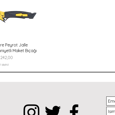
Hızlı Bakış
re Peyrot Jalle
niyetli Maket Bıçağı
yat
.242,00
 dahil