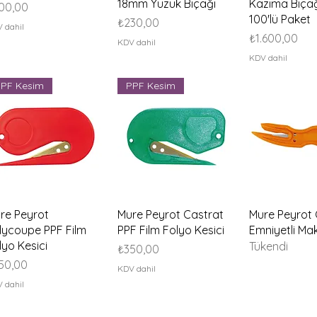
18mm Yüzük Bıçağı
Kazıma Bıçağı
yat
00,00
100'lü Paket
Fiyat
₺230,00
 dahil
Fiyat
₺1.600,00
KDV dahil
KDV dahil
PF Kesim
PPF Kesim
Hızlı Bakış
Hızlı Bakış
Hızlı B
re Peyrot
Mure Peyrot Castrat
Mure Peyrot
lycoupe PPF Film
PPF Film Folyo Kesici
Emniyetli Mak
lyo Kesici
Tükendi
Fiyat
₺350,00
yat
50,00
KDV dahil
 dahil