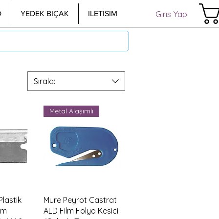
Giris Yap
D
YEDEK BIÇAK
ILETISIM
Sırala:
Metal Alaşımlı
akış
Hızlı Bakış
lastik
Mure Peyrot Castrat
am
ALD Film Folyo Kesici