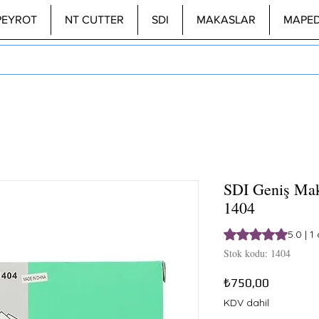
PEYROT
NT CUTTER
SDI
MAKASLAR
MAPE
SDI Geniş Mak
1404
1 değerlendirmeye 
5.0 | 
Stok kodu: 1404
Fiyat
₺750,00
KDV dahil