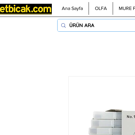
Ana Sayfa
OLFA
MURE 