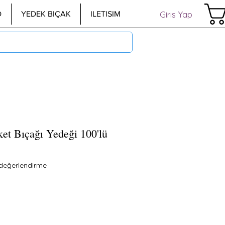
Giris Yap
D
YEDEK BIÇAK
ILETISIM
et Bıçağı Yedeği 100'lü
göre beş yıldız üzerinden hesaplanan puan 5.0
1 değerlendirme