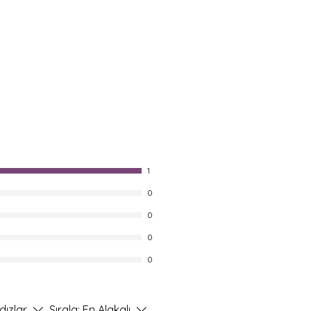
1
0
0
0
0
dızlar
Sırala:
En Alakalı