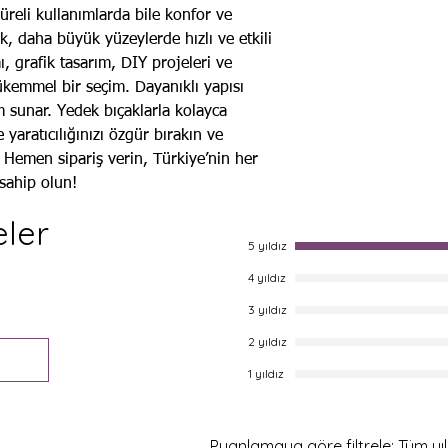
reli kullanımlarda bile konfor ve
, daha büyük yüzeylerde hızlı ve etkili
ı, grafik tasarım, DIY projeleri ve
ükemmel bir seçim. Dayanıklı yapısı
 sunar. Yedek bıçaklarla kolayca
 yaratıcılığınızı özgür bırakın ve
 Hemen sipariş verin, Türkiye’nin her
 sahip olun!
ler
5 yıldız
4 yıldız
3 yıldız
2 yıldız
1 yıldız
Puanlamaya göre filtrele:
Tüm yıl