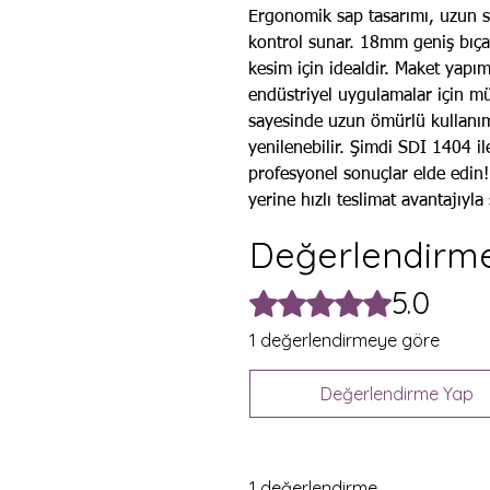
Ergonomik sap tasarımı, uzun sü
kontrol sunar. 18mm geniş bıçak
kesim için idealdir. Maket yapım
endüstriyel uygulamalar için m
sayesinde uzun ömürlü kullanım
yenilenebilir. Şimdi SDI 1404 ile
profesyonel sonuçlar elde edin!
yerine hızlı teslimat avantajıyla
Değerlendirme
5.0
5 üzerinden 5 yıldız
1 değerlendirmeye göre
Değerlendirme Yap
1 değerlendirme