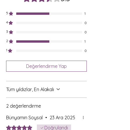
5
1
4
0
3
0
2
1
1
0
Değerlendirme Yap
Tüm yıldızlar, En Alakalı
2 değerlendirme
Bünyamin Soysal
•
23 Ara 2025
5 üzerinden 5 yıldız
Doğrulandı