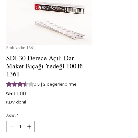
Stok kodu: 1361
SDI 30 Derece Açılı Dar
Maket Bıçağı Yedeği 100'lü
1361
2 değerlendirmeye göre beş yıldız üzerinden hesaplanan pu
3.5 | 2 değerlendirme
Fiyat
₺600,00
KDV dahil
Adet
*