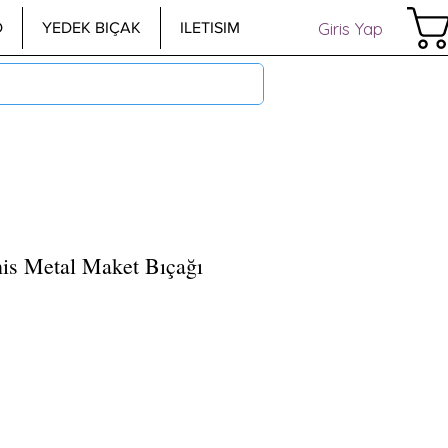
Giris Yap
D
YEDEK BIÇAK
ILETISIM
s Metal Maket Bıçağı