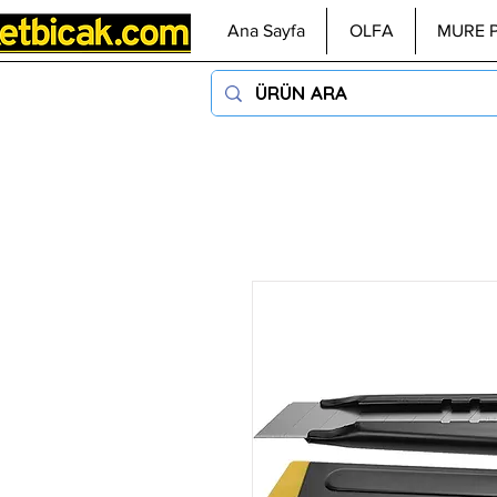
Ana Sayfa
OLFA
MURE 