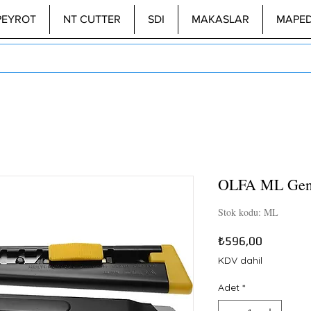
PEYROT
NT CUTTER
SDI
MAKASLAR
MAPE
OLFA ML Geni
Stok kodu: ML
Fiyat
₺596,00
KDV dahil
Adet
*