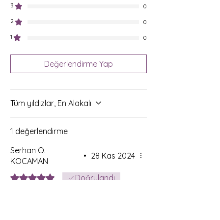
3
0
2
0
1
0
Değerlendirme Yap
Tüm yıldızlar, En Alakalı
1 değerlendirme
Serhan O.
•
28 Kas 2024
KOCAMAN
5 üzerinden 5 yıldız
Doğrulandı
Süper
Olfa kalitesi 10/10