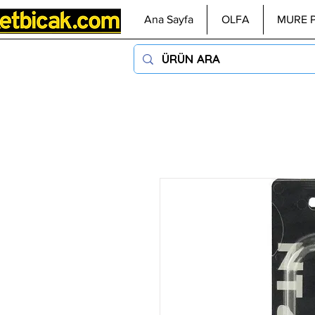
Ana Sayfa
OLFA
MURE 