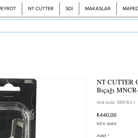
PEYROT
NT CUTTER
SDI
MAKASLAR
MAPE
NT CUTTER G
Bıçağı MNCR
Stok kodu: MNCR-L1
Fiyat
₺440,00
KDV dahil
Adet
*