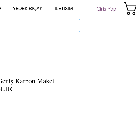
Giris Yap
D
YEDEK BIÇAK
ILETISIM
eniş Karbon Maket
-L1R