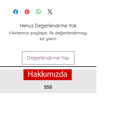
Henüz Değerlendirme Yok
Fikirlerinizi paylaşın. İlk değerlendirmeyi
siz yazın.
Değerlendirme Yap
Hakkımızda
SSS
Kargo ve Iade
Magaza Politikası
Iletisim