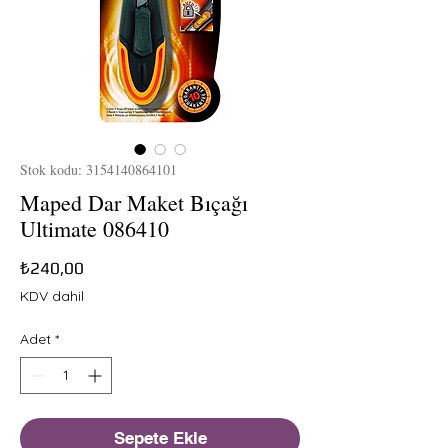
Stok kodu: 3154140864101
Maped Dar Maket Bıçağı
Ultimate 086410
Fiyat
₺240,00
KDV dahil
Adet
*
Sepete Ekle