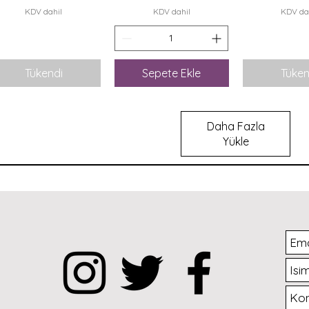
KDV dahil
KDV dahil
KDV da
Tükendi
Sepete Ekle
Tüken
Daha Fazla
Yükle