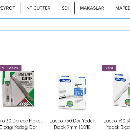
PEYROT
NT CUTTER
SDI
MAKASLAR
MAPE
PF Kesim
Yeni
Hızlı Bakış
Hızlı Bakış
Hızlı B
ro 30 Derece Maket
Lacco 750 Dar Yedek
Lacco 740 3
Bıçağı Yedeği Dar
Bıçak 9mm 100'lü
Yedek Bıça