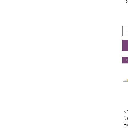
3
Y
N
D
Bı