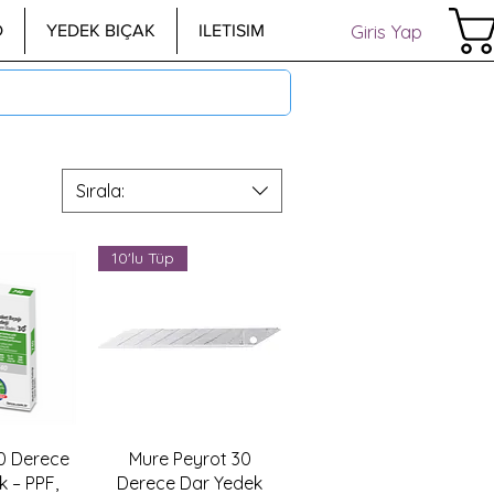
Giris Yap
D
YEDEK BIÇAK
ILETISIM
Sırala:
10'lu Tüp
akış
Hızlı Bakış
0 Derece
Mure Peyrot 30
k – PPF,
Derece Dar Yedek