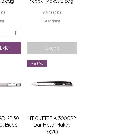
 Bıçağı
Yedekli Maket Bıçağı
Fiyat
00
₺540,00
hil
KDV dahil
Ekle
Tükendi
METAL
akış
Hızlı Bakış
AD-2P 30
NT CUTTER A-300GRP
t Bıçağı
Dar Metal Maket
Bıçağı