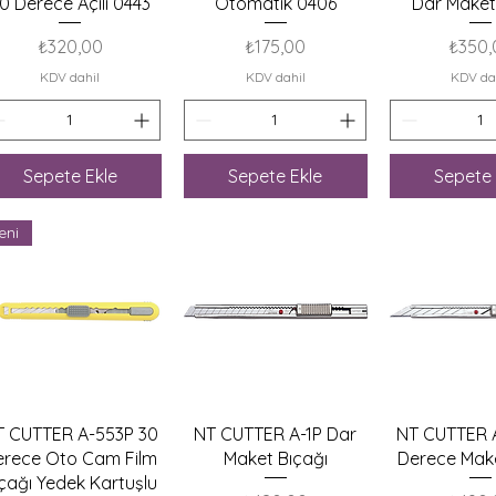
0 Derece Açılı 0443
Otomatik 0406
Dar Maket
Fiyat
Fiyat
Fiyat
₺320,00
₺175,00
₺350,
KDV dahil
KDV dahil
KDV da
Sepete Ekle
Sepete Ekle
Sepete 
eni
Hızlı Bakış
Hızlı Bakış
Hızlı B
T CUTTER A-553P 30
NT CUTTER A-1P Dar
NT CUTTER 
erece Oto Cam Film
Maket Bıçağı
Derece Make
çağı Yedek Kartuşlu