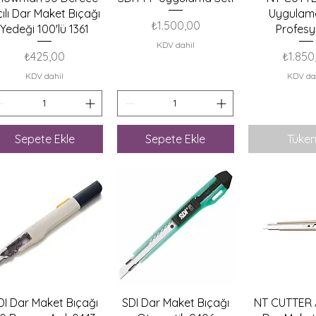
ılı Dar Maket Bıçağı
Uygulama
Fiyat
₺1.500,00
Yedeği 100'lü 1361
Profesy
KDV dahil
Fiyat
Fiyat
₺425,00
₺1.850
KDV dahil
KDV da
Sepete Ekle
Sepete Ekle
Tüken
Hızlı Bakış
Hızlı Bakış
Hızlı B
DI Dar Maket Bıçağı
SDI Dar Maket Bıçağı
NT CUTTER 