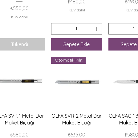
Fiyat
Fiyat
₺480,00
₺490,
Fiyat
₺550,00
KDV dahil
KDV da
KDV dahil
Tükendi
Sepete Ekle
Sepete 
Otomatik Kilit
Hızlı Bakış
Hızlı Bakış
Hızlı B
FA SVR-1 Metal Dar
OLFA SVR-2 Metal Dar
OLFA SAC-1 
Maket Bıçağı
Maket Bıçağı
Maket B
Fiyat
Fiyat
Fiyat
₺580,00
₺635,00
₺580,