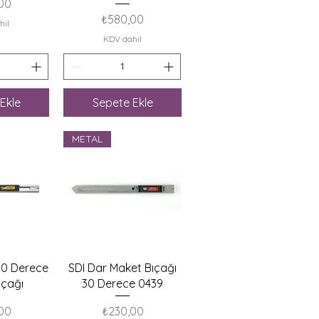
00
Fiyat
₺580,00
hil
KDV dahil
Ekle
Sepete Ekle
METAL
akış
Hızlı Bakış
30 Derece
SDI Dar Maket Bıçağı
ıçağı
30 Derece 0439
Fiyat
00
₺230,00