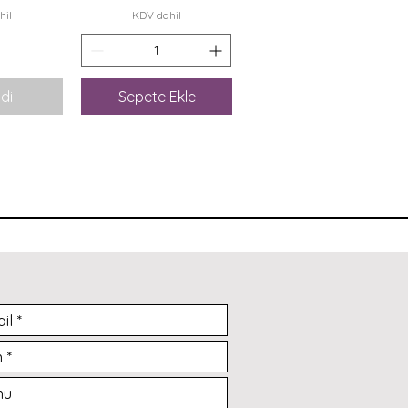
hil
KDV dahil
di
Sepete Ekle