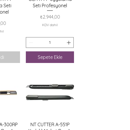
 Seti
Seti Profesyonel
onel
Fiyat
₺2.944,00
,00
KDV dahil
hil
di
Sepete Ekle
akış
Hızlı Bakış
A-300RP
NT CUTTER A-551P