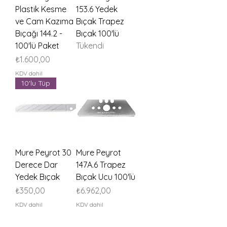
Plastik Kesme
153.6 Yedek
ve Cam Kazıma
Bıçak Trapez
Bıçağı 144.2 -
Bıçak 100'lü
100'lü Paket
Tükendi
Fiyat
₺1.600,00
KDV dahil
10'lu Tüp
Mure Peyrot 30
Mure Peyrot
Derece Dar
147A.6 Trapez
Yedek Bıçak
Bıçak Ucu 100'lü
Fiyat
Fiyat
₺350,00
₺6.962,00
KDV dahil
KDV dahil