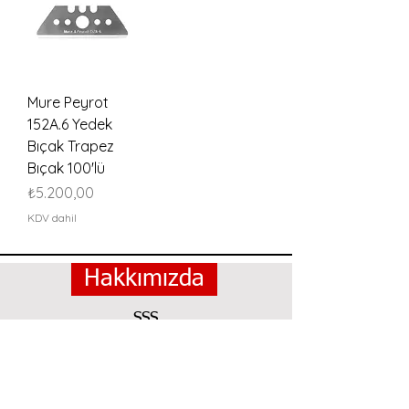
Mure Peyrot
152A.6 Yedek
Bıçak Trapez
Bıçak 100'lü
Fiyat
₺5.200,00
KDV dahil
Hakkımızda
SSS
Kargo ve Iade
Magaza Politikası