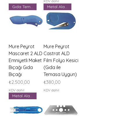
KDV dahil
Gıda Teması Uygun
Metal Alaşımlı
Mure Peyrot
Mure Peyrot
Mascaret 2 ALD
Castrat ALD
Emniyetli Maket
Film Folyo Kesici
Bıçağı Gıda
(Gıda ile
Bıçağı
Temasa Uygun)
Fiyat
Fiyat
₺2.500,00
₺380,00
KDV dahil
KDV dahil
Metal Alaşımlı