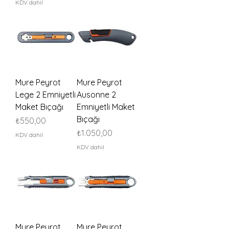
KDV dahil
Mure Peyrot
Mure Peyrot
Lege 2 Emniyetli
Ausonne 2
Maket Bıçağı
Emniyetli Maket
Bıçağı
Fiyat
₺550,00
Fiyat
₺1.050,00
KDV dahil
KDV dahil
Mure Peyrot
Mure Peyrot