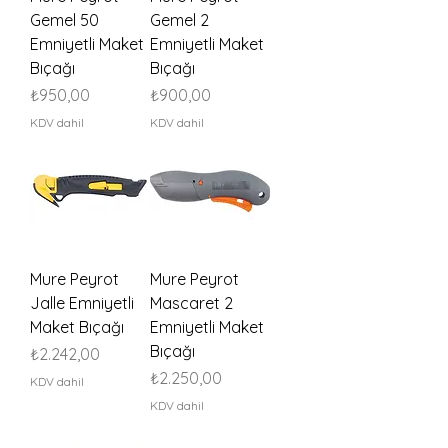
Gemel 50
Gemel 2
Emniyetli Maket
Emniyetli Maket
Bıçağı
Bıçağı
Fiyat
Fiyat
₺950,00
₺900,00
KDV dahil
KDV dahil
Mure Peyrot
Mure Peyrot
Jalle Emniyetli
Mascaret 2
Maket Bıçağı
Emniyetli Maket
Bıçağı
Fiyat
₺2.242,00
Fiyat
₺2.250,00
KDV dahil
KDV dahil