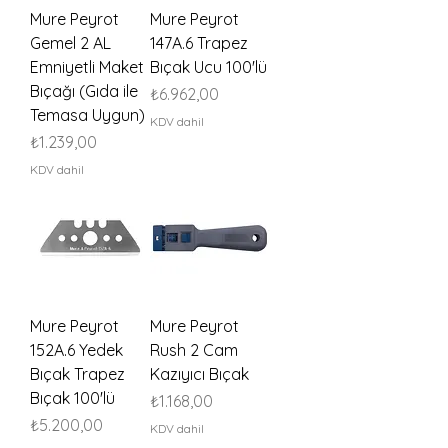
Mure Peyrot
Mure Peyrot
Gemel 2 AL
147A.6 Trapez
Emniyetli Maket
Bıçak Ucu 100'lü
Bıçağı (Gıda ile
Fiyat
₺6.962,00
Temasa Uygun)
KDV dahil
Fiyat
₺1.239,00
KDV dahil
Mure Peyrot
Mure Peyrot
152A.6 Yedek
Rush 2 Cam
Bıçak Trapez
Kazıyıcı Bıçak
Bıçak 100'lü
Fiyat
₺1.168,00
Fiyat
₺5.200,00
KDV dahil