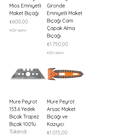
Mios Emniyetli
Gironde
Maket Bıçağı
Emniyetli Maket
Bıçağı Cam
Fiyat
₺600,00
Çapak Alma
KDV dahil
Bıçağı
Fiyat
₺1.750,00
KDV dahil
Mure Peyrot
Mure Peyrot
153.6 Yedek
Arsac Maket
Bıçak Trapez
Bıçağı ve
Bıçak 100'lü
Kazıyıcı
Tükendi
Fiyat
₺1.015,00